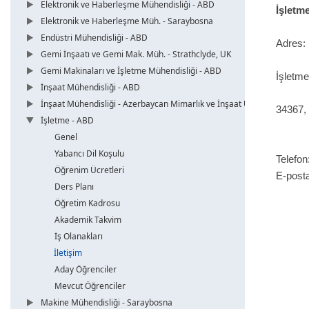
Elektronik ve Haberleşme Mühendisliği - ABD
İşletm
Elektronik ve Haberleşme Müh. - Saraybosna
Endüstri Mühendisliği - ABD
Adres: 
Gemi İnşaatı ve Gemi Mak. Müh. - Strathclyde, UK
Gemi Makinaları ve İşletme Mühendisliği - ABD
İşletme
İnşaat Mühendisliği - ABD
İnşaat Mühendisliği - Azerbaycan Mimarlık ve İnşaat Üni.
34367,
İşletme - ABD
Genel
Yabancı Dil Koşulu
Telefon
Öğrenim Ücretleri
E-posta
Ders Planı
Öğretim Kadrosu
Akademik Takvim
İş Olanakları
İletişim
Aday Öğrenciler
Mevcut Öğrenciler
Makine Mühendisliği - Saraybosna