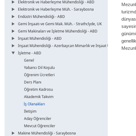
Elektronik ve Haberleşme Mühendisliği - ABD
Mezunl
Elektronik ve Haberleşme Müh. - Saraybosna
turizm
Endüstri Mühendisliği - ABD
dünyas
Gemi İnşaatı ve Gemi Mak. Müh. - Strathclyde, UK
sayesin
Gemi Makinaları ve İşletme Mühendisliği - ABD
günümü
İnşaat Mühendisliği - ABD
genelli
İnşaat Mühendisliği - Azerbaycan Mimarlık ve İnşaat Üni.
Mezunla
İşletme - ABD
Genel
Yabancı Dil Koşulu
Öğrenim Ücretleri
Ders Planı
Öğretim Kadrosu
Akademik Takvim
İş Olanakları
İletişim
Aday Öğrenciler
Mevcut Öğrenciler
Makine Mühendisliği - Saraybosna