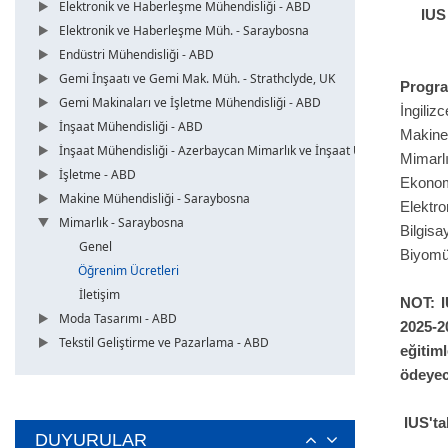
Elektronik ve Haberleşme Mühendisliği - ABD
IUS
Elektronik ve Haberleşme Müh. - Saraybosna
Endüstri Mühendisliği - ABD
Gemi İnşaatı ve Gemi Mak. Müh. - Strathclyde, UK
Progra
Gemi Makinaları ve İşletme Mühendisliği - ABD
İngiliz
İnşaat Mühendisliği - ABD
Makine
İnşaat Mühendisliği - Azerbaycan Mimarlık ve İnşaat Üni.
Mimarl
İşletme - ABD
Ekono
Makine Mühendisliği - Saraybosna
Elektr
Mimarlık - Saraybosna
Bilgisa
Genel
Biyomü
Öğrenim Ücretleri
İletişim
NOT: I
Moda Tasarımı - ABD
2025-2
Tekstil Geliştirme ve Pazarlama - ABD
eğiti
ödeyec
IUS'ta
DUYURULAR