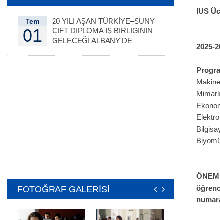
IUS Ücr
20 YILI AŞAN TÜRKİYE–SUNY
Tem
01
ÇİFT DİPLOMA İŞ BİRLİĞİNİN
GELECEĞİ ALBANY'DE
2025-
DEĞERLENDİRİLDİ
Progra
Makine
Mimarl
Ekono
Elektr
Bilgisa
Biyomü
ÖNEMLİ
öğrenc
FOTOĞRAF GALERİSİ
numar