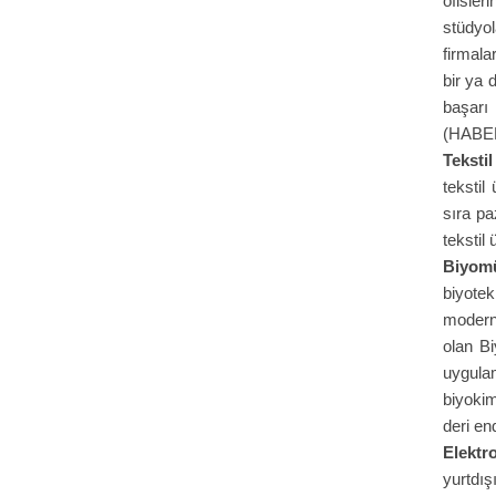
ofisler
stüdyol
firmala
bir ya 
başarı
(HABERL
Teksti
tekstil
sıra pa
tekstil
Biyomü
biyotek
modern 
olan Bi
uygulam
biyokim
deri en
Elektr
yurtdış