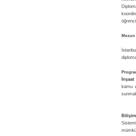
Diploma
koordi
öğrenci
Mezun 
İstanbu
diploma
Program
İnşaat
kamu a
sunmak
Bilişi
Sisteml
mümkün