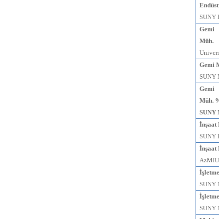
Endüst
SUNY 
Gemi 
Müh.
Univers
Gemi M
SUNY M
Gemi
Müh. 
SUNY 
İnşaat
SUNY B
İnşaat
AzMIU 
İşletm
SUNY N
İşletm
SUNY N