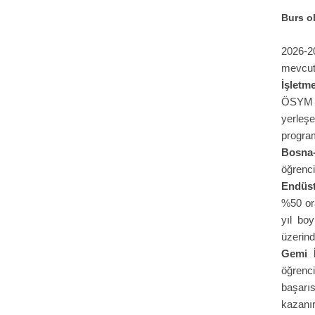
Burs ol
2026-2
mevcut
İşletm
ÖSYM bu
yerleş
program
Bosna-
öğrenci
Endüst
%50 ora
yıl bo
üzerind
Gemi 
öğrenci
başarıs
kazanır