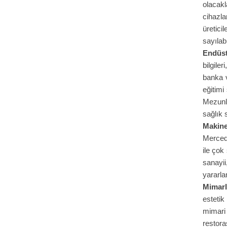
olacakl
cihazla
üretici
sayılab
Endüst
bilgile
banka v
eğitimi
Mezunla
sağlık 
Makine
Mercede
ile çok
sanayi
yararla
Mimarl
estetik
mimari 
restor