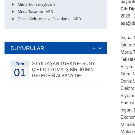
başarıl
Mimarlık - Saraybosna
Çift Di
Moda Tasarımı - ABD
2026 - 
Tekstil Geliştirme ve Pazarlama - ABD
aşağıda
İnşaat 
İşletm
DUYURULAR
Moda T
Tekstil
20 YILI AŞAN TÜRKİYE–SUNY
Tem
Bilişim
01
ÇİFT DİPLOMA İŞ BİRLİĞİNİN
Gemi M
GELECEĞİ ALBANY'DE
Deniz 
DEĞERLENDİRİLDİ
Elektro
Biyomüh
Endüst
İnşaat 
Ekonom
Mimarlı
Makine 