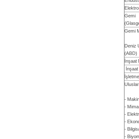
Endüst
Elektr
Gemi 
(Glasg
Gemi M
Deniz 
(ABD)
İnşaat
İnşaat
İşletm
Ulusla
- Maki
- Mimar
- Elek
- Ekon
- Bilgi
- Biyo