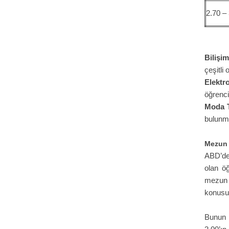
2.70 –
Bilişi
çeşitli
Elektr
öğrenci 
Moda T
bulunm
Mezun 
ABD’dek
olan öğ
mezun o
konusund
Bunun y