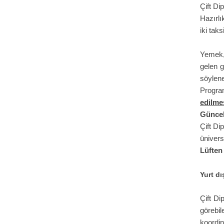
Çift Di
Hazırlı
iki taks
Yemek, 
gelen g
söylen
Progra
edilmes
Güncel 
Çift Di
ünivers
Lüften
Yurt d
Çift Di
görebil
koordin