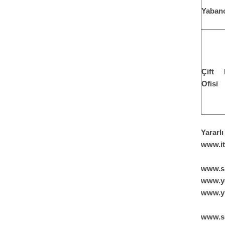
Yabanc
Çift 
Ofisi
Yararlı
www.it
www.si
www.yd
www.yu
www.su