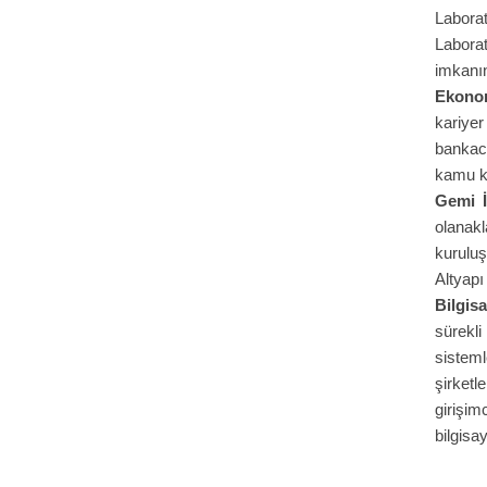
Labora
Labora
imkanın
Ekono
kariye
bankacı
kamu ku
Gemi İ
olanak
kuruluş
Altyapı
Bilgis
sürekli
sistem
şirketl
girişim
bilgisa