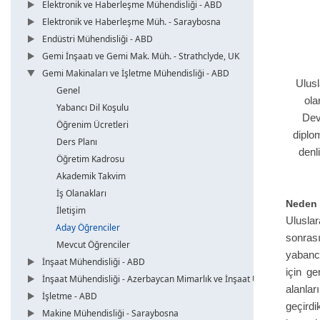
Elektronik ve Haberleşme Mühendisliği - ABD
Elektronik ve Haberleşme Müh. - Saraybosna
Endüstri Mühendisliği - ABD
Gemi İnşaatı ve Gemi Mak. Müh. - Strathclyde, UK
Gemi Makinaları ve İşletme Mühendisliği - ABD
Ulusl
Genel
ola
Yabancı Dil Koşulu
Dev
Öğrenim Ücretleri
diplom
Ders Planı
denl
Öğretim Kadrosu
Akademik Takvim
İş Olanakları
Neden 
İletişim
Ulusla
Aday Öğrenciler
sonras
Mevcut Öğrenciler
yabancı
İnşaat Mühendisliği - ABD
için g
İnşaat Mühendisliği - Azerbaycan Mimarlık ve İnşaat Üni.
alanlar
İşletme - ABD
geçirdi
Makine Mühendisliği - Saraybosna