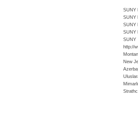
SUNY Fa
SUNY N
SUNY Bi
SUNY Bu
SUNY 
http:/
Montan
New Jer
Azerbay
Ulusla
Mimarl
Strathc