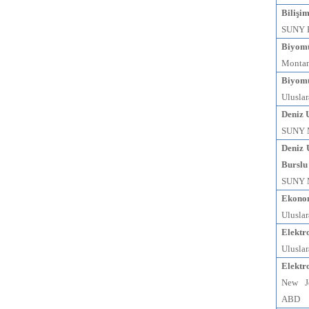
Bilişi
SUNY 
Biyomü
Montan
Biyomü
Uluslar
Deniz 
SUNY M
Deniz 
Burslu
SUNY M
Ekono
Uluslar
Elektr
Uluslar
Elektr
New Je
ABD