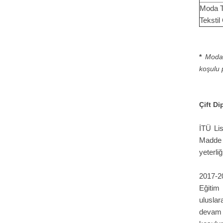
Moda T
Tekstil
*
Moda 
koşulu 
Çift Di
İTÜ Li
Madde 5
yeterli
2017-20
Eğitim
uluslar
devam e