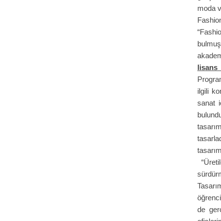
moda ve
Fashio
“Fashio
bulmuş
akademi
lisans
Program
ilgili 
sanat i
bulund
tasarı
tasarla
tasarı
“Üretil
sürdür
Tasarı
öğrenci
de ger