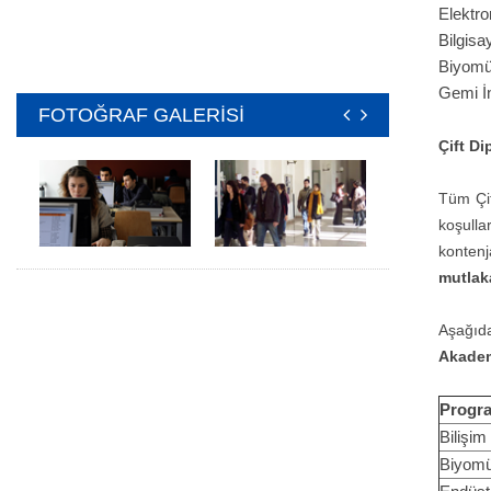
Elektro
Bilgisa
Biyomüh
Gemi İn
FOTOĞRAF GALERİSİ
Çift D
Tüm Çif
koşull
kontenj
mutlak
Aşağıda
Akademi
Progra
Bilişim
Biyomü