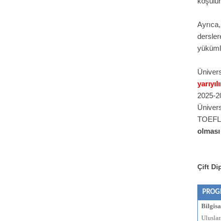
koşulun
Ayrıca,
dersle
yükümlü
Üniver
yarıyıl
2025-20
Ünivers
TOEFL 
olması
Çift Di
PROG
Bilgis
Uluslar