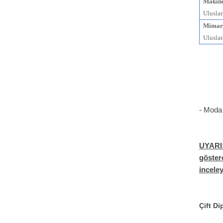
Makine
Uluslar
Mimar
Uluslar
- Moda 
UYARI
göster
inceley
Çift Di