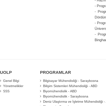
- Hazır
- Progr
- Progr
Dördünc
- Progr
Üniversi
- Prog
Bingha
UOLP
PROGRAMLAR
Genel Bilgi
Bilgisayar Mühendisliği - Saraybosna
Yönetmelikler
Bilişim Sistemleri Mühendisliği - ABD
SSS
Biyomühendislik - ABD
Biyomühendislik - Saraybosna
Deniz Ulaştırma ve İşletme Mühendisliği 