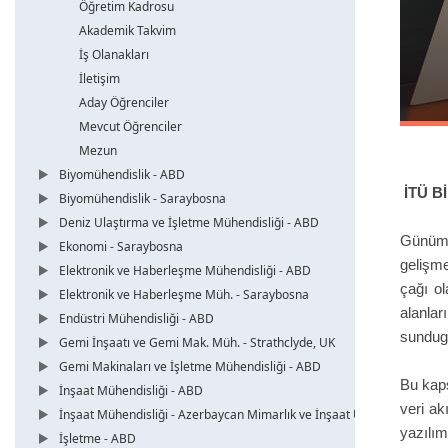
Öğretim Kadrosu
Akademik Takvim
İş Olanakları
İletişim
Aday Öğrenciler
Mevcut Öğrenciler
Mezun
Biyomühendislik - ABD
İTÜ B
Biyomühendislik - Saraybosna
Deniz Ulaştırma ve İşletme Mühendisliği - ABD
Günümü
Ekonomi - Saraybosna
gelişme
Elektronik ve Haberleşme Mühendisliği - ABD
çağı ol
Elektronik ve Haberleşme Müh. - Saraybosna
alanla
Endüstri Mühendisliği - ABD
sundugu
Gemi İnşaatı ve Gemi Mak. Müh. - Strathclyde, UK
Gemi Makinaları ve İşletme Mühendisliği - ABD
Bu kaps
İnşaat Mühendisliği - ABD
veri ak
İnşaat Mühendisliği - Azerbaycan Mimarlık ve İnşaat Üni.
yazılım
İşletme - ABD