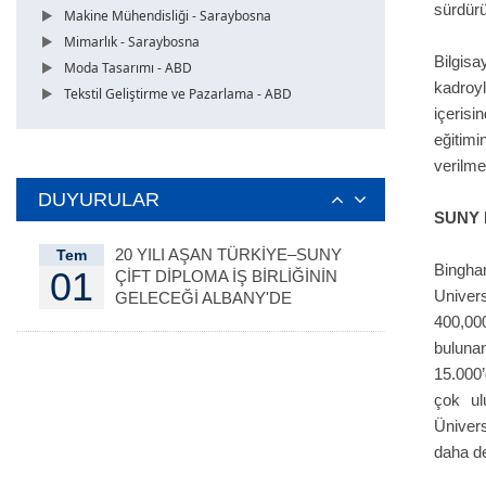
sürdürü
Makine Mühendisliği - Saraybosna
Mimarlık - Saraybosna
Bilgisa
Moda Tasarımı - ABD
kadroy
Tekstil Geliştirme ve Pazarlama - ABD
içeris
eğitimi
verilme
DUYURULAR
SUNY
20 YILI AŞAN TÜRKİYE–SUNY
Tem
Bingha
01
ÇİFT DİPLOMA İŞ BİRLİĞİNİN
Univer
GELECEĞİ ALBANY'DE
DEĞERLENDİRİLDİ
400,00
bulunan
15.000’
çok ul
Ünivers
daha de