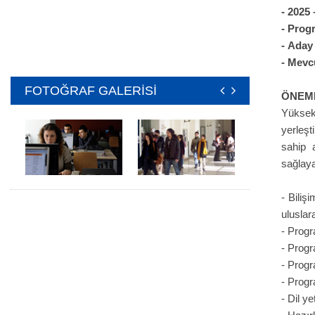
-
2025 
-
Progr
-
Aday 
-
Mevcu
FOTOĞRAF GALERİSİ
ÖNEML
Yüksek
yerleşt
sahip 
sağlaya
- Biliş
uluslar
- Progr
- Progr
- Progr
- Prog
- Dil y