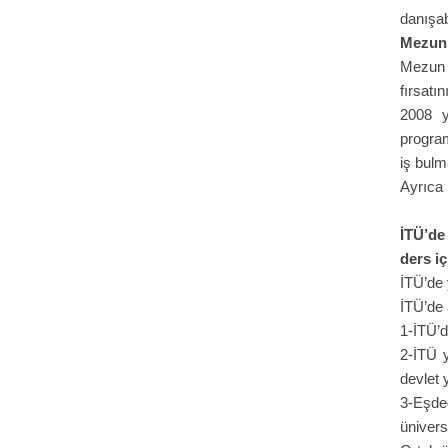
danışabi
Mezun 
Mezun 
fırsatın
2008 y
program
iş bulm
Ayrıca 
İTÜ’de
ders i
İTÜ’de 
İTÜ’de 
1-İTÜ’d
2-İTÜ 
devlet 
3-Eşde
ünivers