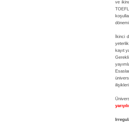
ve iki
TOEFL s
koşulla
dönemin
İkinci
yeterli
kayıt y
Gerekli
yayıml
Esasla
ünivers
ilişikler
Üniver
yarıyıl
Irregul