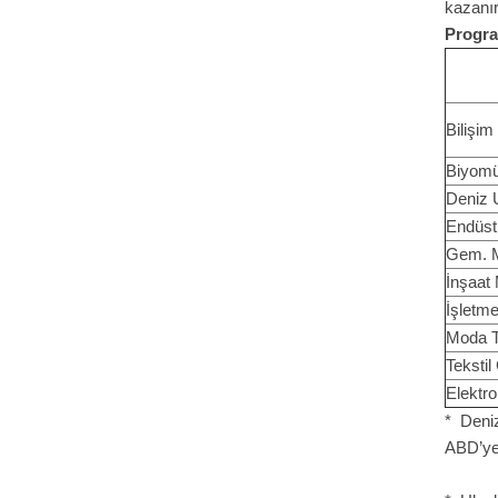
kazanır
Progra
Bilişim
Biyomü
Deniz 
Endüst
Gem. M
İnşaat
İşletm
Moda T
Tekstil
Elektr
* Deni
ABD’ye 