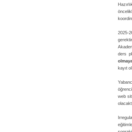
Hazırlı
öncelik
koordin
2025-20
gerekt
Akademi
ders p
olmaya
kayıt o
Yabanc
öğrenci
web sit
olacakt
Irregul
eğitiml
sonraki