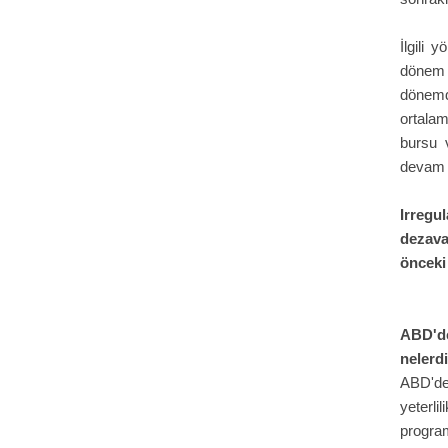
İlgili 
dönem 1
dönemd
ortalam
bursu 
devam 
Irregu
dezava
önceki
ABD'de
nelerd
ABD'de
yeterli
progra