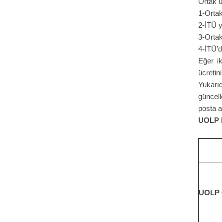
Ortak ü
1-Ortak
2-İTÜ y
3-Ortak
4-İTÜ’de
Eğer ik
ücretin
Yukarıd
güncell
posta a
UOLP 
UOLP 