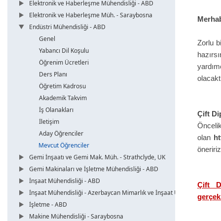
Elektronik ve Haberleşme Mühendisliği - ABD
Elektronik ve Haberleşme Müh. - Saraybosna
Merhab
Endüstri Mühendisliği - ABD
Genel
Zorlu b
Yabancı Dil Koşulu
hazırsı
Öğrenim Ücretleri
yardım
Ders Planı
olacakt
Öğretim Kadrosu
Akademik Takvim
İş Olanakları
Çift Di
İletişim
Önc
Aday Öğrenciler
olan
ht
Mevcut Öğrenciler
öneriri
Gemi İnşaatı ve Gemi Mak. Müh. - Strathclyde, UK
Gemi Makinaları ve İşletme Mühendisliği - ABD
İnşaat Mühendisliği - ABD
Çift D
İnşaat Mühendisliği - Azerbaycan Mimarlık ve İnşaat Üni.
gerçek
İşletme - ABD
Makine Mühendisliği - Saraybosna