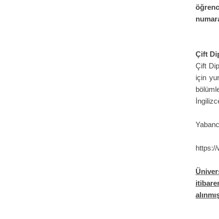
öğrenc
numar
Çift Di
Çift Di
için yu
bölüml
İngilizc
Yabancı 
https:/
Üniver
itibar
alınmı