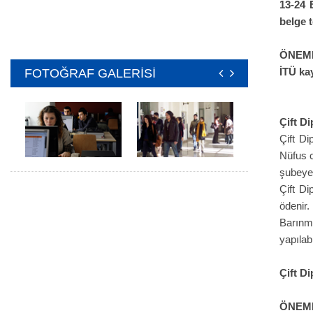
13-24 
belge t
ÖNEMLİ
İTÜ kay
FOTOĞRAF GALERİSİ
Çift D
Çift Di
Nüfus c
şubeye 
Çift Di
ödenir.
Barınm
yapılab
Çift D
ÖNEMLİ