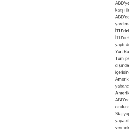
ABD’ye 
karşı ü
ABD’de 
yardımc
İTÜ’de
İTÜ’dek
yaptırd
Yurt Bu
Tüm par
dışınd
içerisi
Amerika
yabancı
Amerik
ABD’de 
okulund
Staj ya
yapabil
vermele