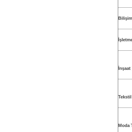
Bilişi
İşletm
İnşaat
Teksti
Moda 