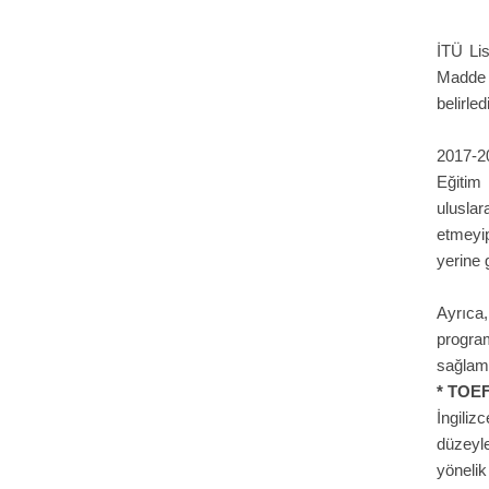
İTÜ Li
Madde 5
belirle
2017-20
Eğitim
uluslar
etmeyip
yerine 
Ayrıca,
program
sağlam
* TOEFL
İngili
düzeyle
yönelik