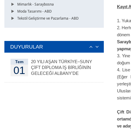
Mimarlık - Saraybosna
Kayıt 
Moda Tasarımı - ABD
Tekstil Geliştirme ve Pazarlama - ABD
1. Yuka
2. Herh
dönem 
Sarayb
DUYURULAR
yapmay
3. Yine
20 YILI AŞAN TÜRKİYE–SUNY
Tem
doğum t
01
ÇİFT DİPLOMA İŞ BİRLİĞİNİN
4. Lis
GELECEĞİ ALBANY'DE
(Eğer 
DEĞERLENDİRİLDİ
yerleşt
Ulusla
sistemi
Çift D
ortamd
ve aday