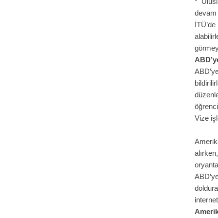
* Ulusl
devam e
İTÜ’de 
alabili
görmey
ABD’ye
ABD’ye 
bildiri
düzenle
öğrenci
Vize işl
Amerika
alırke
oryanta
ABD’ye 
doldura
interne
Amerik