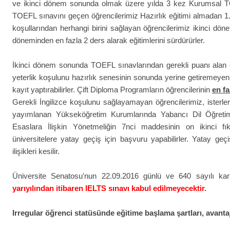
ve ikinci dönem sonunda olmak üzere yılda 3 kez Kurumsal T
TOEFL sınavını geçen öğrencilerimiz Hazırlık eğitimi almadan 1. y
koşullarından herhangi birini sağlayan öğrencilerimiz ikinci dön
döneminden en fazla 2 ders alarak eğitimlerini sürdürürler.
İkinci dönem sonunda TOEFL sınavlarından gerekli puanı alan ö
yeterlik koşulunu hazırlık senesinin sonunda yerine getiremeyen
kayıt yaptırabilirler. Çift Diploma Programların öğrencilerinin
en fa
Gerekli İngilizce koşulunu sağlayamayan öğrencilerimiz, isterle
yayımlanan Yükseköğretim Kurumlarında Yabancı Dil Öğreti
Esaslara İlişkin Yönetmeliğin 7nci maddesinin on ikinci fık
üniversitelere yatay geçiş için başvuru yapabilirler. Yatay ge
ilişikleri kesilir.
Üniversite Senatosu'nun 22.09.2016 günlü ve 640 sayılı kar
yarıyılından itibaren IELTS sınavı kabul edilmeyecektir.
Irregular öğrenci statüsünde eğitime başlama şartları, avantaj