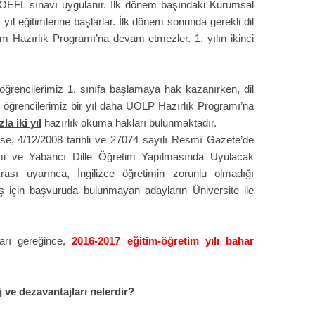
OEFL sınavı uygulanır. İlk dönem başındaki Kurumsal
ıl eğitimlerine başlarlar. İlk dönem sonunda gerekli dil
em Hazırlık Programı’na devam etmezler. 1. yılın ikinci
ğrencilerimiz 1. sınıfa başlamaya hak kazanırken, dil
 öğrencilerimiz bir yıl daha UOLP Hazırlık Programı’na
zla iki yıl
hazırlık okuma hakları bulunmaktadır.
rse, 4/12/2008 tarihli ve 27074 sayılı Resmî Gazete’de
mi ve Yabancı Dille Öğretim Yapılmasında Uyulacak
rası uyarınca, İngilizce öğretimin zorunlu olmadığı
çiş için başvuruda bulunmayan adayların Üniversite ile
arı gereğince,
2016-2017 eğitim-öğretim yılı bahar
 ve dezavantajları nelerdir?