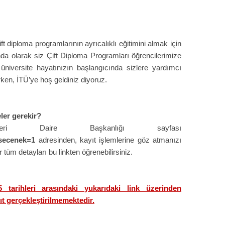
ft diploma programlarının ayrıcalıklı eğitimini almak için
da olarak siz Çift Diploma Programları öğrencilerimize
niversite hayatınızın başlangıcında sizlere yardımcı
erken, İTÜ’ye hoş geldiniz diyoruz.
eler gerekir?
şleri Daire Başkanlığı sayfası
?secenek=1
adresinden, kayıt işlemlerine göz atmanızı
r tüm detayları bu linkten öğrenebilirsiniz.
tarihleri arasındaki yukarıdaki link üzerinden
ıt gerçekleştirilmemektedir.