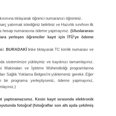
ı" kısmına tıklayarak öğrenci numaranızı öğreniniz.
 yatırmak istediğiniz belirtiniz ve Hazırlık sınıfının ilk
a da hesap numarasına ödeme yapmayınız.
(Uluslararası
lara yerleşen öğrenciler kayıt için İTÜ'ye ödeme
daki
BURADAKİ
linke tıklayarak TC kimlik numarası ve
da sistemimize yükleyiniz ve kaydınızı tamamlayınız.
 Makinaları ve İşletme Mühendisliği programlarına
mları Sağlık Yoklama Belgesi'ni yüklemeniz gerekir. Eğer
len bir programa yerleştiyseniz, ödeme yapmayınız,
mlayınız.)
t yaptıramazsınız. Kesin kayıt sırasında elektronik
yutunda fotoğraf (fotoğraflar son altı ayda çekilmiş