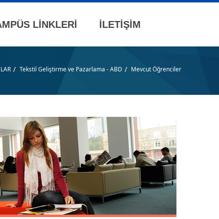
AMPÜS LİNKLERİ
İLETİŞİM
/
/
LAR
Tekstil Geliştirme ve Pazarlama - ABD
Mevcut Öğrenciler