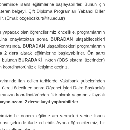
eminde lisans eğitimlerine başlayabilirler. Bunun için
österen belgeyi, Çift Diploma Programları Yabancı Diller
ir. (Email: ozgebozkurt@itu.edu.tr)
ı yapacak olan öğrencilerimiz öncelikle, programlarının
lu'na onaylattıktan sonra
BURADAN
ulaşabilecekleri
 Sonrasında,
BURADAN
ulaşabilecekleri programlarının
la 2 ders
alarak eğitimlerine başlayabilirler.
Ön şartı
de bulunan
BURADAKİ
linkten (ÖBS sistemi üzerinden)
ram koordinatörünüzle iletişime geçiniz.
iminde ilan edilen tarihlerde Vakıfbank şubelerinden
ücreti ödedikten sonra Öğrenci İşleri Daire Başkanlığı
amınızın koordinatöründen fikir alarak yapmanız faydalı
ayan azami 2 derse kayıt yaptırabilirler.
erimizin bir dönem eğitime ara vermeleri yerine lisans
sı şeklinde ifade edilebilir. Ayrıca öğrencilerimiz, bir
e azaltmış olurlar.