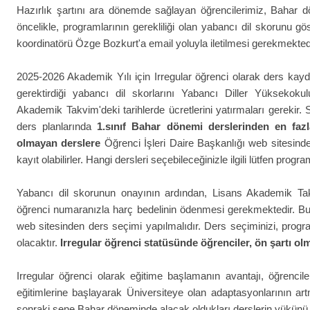
Hazırlık şartını ara dönemde sağlayan öğrencilerimiz, Bahar dön
öncelikle, programlarının gerekliliği olan yabancı dil skorunu g
koordinatörü Özge Bozkurt'a email yoluyla iletilmesi gerekmekted
2025-2026 Akademik Yılı için Irregular öğrenci olarak ders kayd
gerektirdiği yabancı dil skorlarını Yabancı Diller Yüksekoku
Akademik Takvim'deki tarihlerde ücretlerini yatırmaları gerekir.
ders planlarında
1.sınıf Bahar dönemi derslerinden en faz
olmayan derslere
Öğrenci İşleri Daire Başkanlığı web sitesin
kayıt olabilirler. Hangi dersleri seçebileceğinizle ilgili lütfen prog
Yabancı dil skorunun onayının ardından, Lisans Akademik Takv
öğrenci numaranızla harç bedelinin ödenmesi gerekmektedir. Bu 
web sitesinden ders seçimi yapılmalıdır. Ders seçiminizi, progr
olacaktır.
Irregular öğrenci statüsünde öğrenciler, ön şartı olm
Irregular öğrenci olarak eğitime başlamanın avantajı, öğrencil
eğitimlerine başlayarak Üniversiteye olan adaptasyonlarının artma
sonraki sene Bahar döneminde alacak oldukları derslerin yükünü d