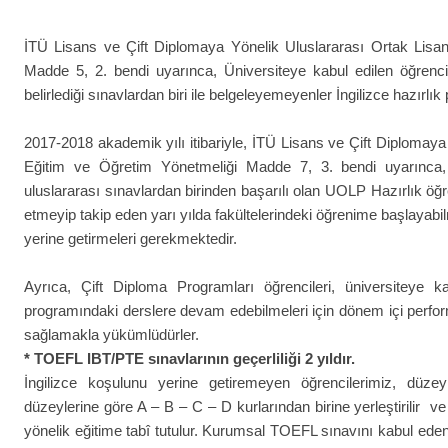
İTÜ Lisans ve Çift Diplomaya Yönelik Uluslararası Ortak Lisan
Madde 5, 2. bendi uyarınca, Üniversiteye kabul edilen öğrencil
belirlediği sınavlardan biri ile belgeleyemeyenler İngilizce hazırlık
2017-2018 akademik yılı itibariyle, İTÜ Lisans ve Çift Diplomaya
Eğitim ve Öğretim Yönetmeliği Madde 7, 3. bendi uyarınca, ün
uluslararası sınavlardan birinden başarılı olan UOLP Hazırlık öğre
etmeyip takip eden yarı yılda fakültelerindeki öğrenime başlayabi
yerine getirmeleri gerekmektedir.
Ayrıca, Çift Diploma Programları öğrencileri, üniversiteye kab
programındaki derslere devam edebilmeleri için dönem içi perfo
sağlamakla yükümlüdürler.
* TOEFL IBT/PTE sınavlarının geçerliliği 2 yıldır.
İngilizce koşulunu yerine getiremeyen öğrencilerimiz, düzey
düzeylerine göre A – B – C – D kurlarından birine yerleştirilir 
yönelik eğitime tabî tutulur. Kurumsal TOEFL sınavını kabul ede