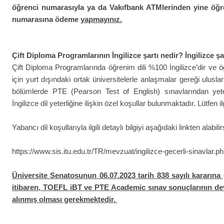
öğrenci numarasıyla ya da Vakıfbank ATMlerinden yine öğr
numarasına ödeme
yapmayınız.
Çift Diploma Programlarının İngilizce şartı nedir? İngilizce ş
Çift Diploma Programlarında öğrenim dili %100 İngilizce’dir ve 
için yurt dışındaki ortak üniversitelerle anlaşmalar gereği ulus
bölümlerde PTE (Pearson Test of English) sınavlarından yet
İngilizce dil yeterliğine ilişkin özel koşullar bulunmaktadır. Lütfen i
Yabancı dil koşullarıyla ilgili detaylı bilgiyi aşağıdaki linkten alabilir
https://www.sis.itu.edu.tr/TR/mevzuat/ingilizce-gecerli-sinavlar.p
Üniversite Senatosunun 06.07.2023 tarih 838 sayılı kararına
itibaren, TOEFL iBT ve PTE Academic sınav sonuçlarının
de
alınmış olması gerekmektedir.