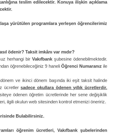
anlığına teslim edilecektir. Konuya ilişkin açıklama
ektir.
laşa yürütülen programlara yerleşen öğrencilerimiz
asıl ödenir? Taksit imkânı var mıdır?
muz herhangi bir
Vakıfbank
şubesine ödenebilmektedir.
ndan öğrenebileceğiniz 9 haneli
Öğrenci Numaranız
ile
k dönem ve ikinci dönem başında iki eşit taksit halinde
iz ücretler
sadece okullara ödenen yıllık ücretlerdir.
iteye ödenen öğretim ücretlerinde her sene değişiklik
ri, ilgili okulun web sitesinden kontrol etmenizi öneririz.
isinde Bulabilirsiniz.
mları öğrenim ücretleri, Vakıfbank şubelerinden