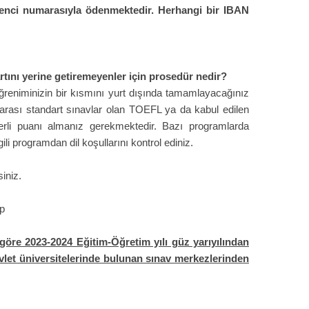
enci numarasıyla ödenmektedir. Herhangi bir IBAN
artını yerine getiremeyenler için prosedür nedir?
öğreniminizin bir kısmını yurt dışında tamamlayacağınız
lararası standart sınavlar olan TOEFL ya da kabul edilen
erli puanı almanız gerekmektedir. Bazı programlarda
lgili programdan dil koşullarını kontrol ediniz.
siniz.
hp
 göre 2023-2024 Eğitim-Öğretim yılı güz yarıyılından
vlet üniversitelerinde bulunan sınav merkezlerinden