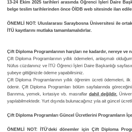
13-24 Ekim 2025 tarihleri arasında Öğrenci İşleri Daire Başk
belge teslim tarihlerinden önce ÖİDB web sitesinde ilan edilec
ÖNEMLİ NOT: Uluslararası Saraybosna Üniversitesi ile ortak
İTÜ kayıtlarını mutlaka tamamlamalıdırlar.
Çift Diploma Programlarının harçları ne kadardır, nereye ve n
Çift Diploma Programlarının yıllık ödemeleri, anlaşmalı olduğu
Nüfus cüzdanınız ve İTÜ Öğrenci İşleri Daire Başkanlığı sayfası
şubeye gittiğinizde ödeme yapabilirsiniz.
Çift Diploma Programlarının yıllık öğrenim ücreti ödemeleri, il
ödenir. Çift Diploma Programları bölüm sayfalarında göreceğin
Barınma, yemek, kırtasiye vb. masraflar
dahil değildir.
Ünivers
yapılabilmektedir. Yurt dışında bulunacağınız yıla ait güncel ücretle
Çift Diploma Programları Güncel Ücretlerini Programların İçer
ÖNEMLİ NOT: İTÜ'deki dönemler için Çift Diploma Progra