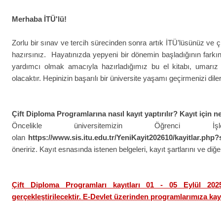
Merhaba İTÜ'lü!
Zorlu bir sınav ve tercih sürecinden sonra artık İTÜ’lüsünüz ve çi
hazırsınız. Hayatınızda yepyeni bir dönemin başladığının farkın
yardımcı olmak amacıyla hazırladığımız bu el kitabı, umarız ü
olacaktır. Hepinizin başarılı bir üniversite yaşamı geçirmenizi dil
Çift Diploma Programlarına nasıl kayıt yaptırılır? Kayıt için n
Öncelikle üniversitemizin Öğrenci İ
olan
https://www.sis.itu.edu.tr/YeniKayit202610/kayitlar.php
öneririz. Kayıt esnasında istenen belgeleri, kayıt şartlarını ve diğe
Çift Diploma Programları kayıtları 01 - 05 Eylül 2025 
gerçekleştirilecektir. E-Devlet üzerinden programlarımıza kay