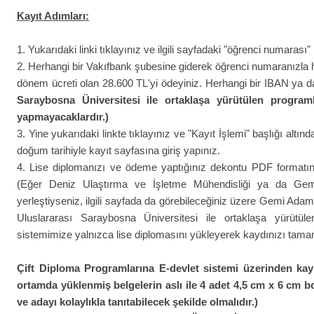
Kayıt Adımları:
1. Yukarıdaki linki tıklayınız ve ilgili sayfadaki "öğrenci numaras
2. Herhangi bir Vakıfbank şubesine giderek öğrenci numaranızla harç
dönem ücreti olan 28.600 TL'yi ödeyiniz. Herhangi bir IBAN y
Saraybosna Üniversitesi ile ortaklaşa yürütülen program
yapmayacaklardır.)
3. Yine yukarıdaki linkte tıklayınız ve "Kayıt İşlemi" başlığı altın
doğum tarihiyle kayıt sayfasına giriş yapınız.
4. Lise diplomanızı ve ödeme yaptığınız dekontu PDF formatın
(Eğer Deniz Ulaştırma ve İşletme Mühendisliği ya da Gemi
yerleştiyseniz, ilgili sayfada da görebileceğiniz üzere Gemi Ada
Uluslararası Saraybosna Üniversitesi ile ortaklaşa yürütü
sistemimize yalnızca lise diplomasını yükleyerek kaydınızı tama
Çift Diploma Programlarına E-devlet sistemi üzerinden kayı
ortamda yüklenmiş belgelerin aslı ile 4 adet 4,5 cm x 6 cm bo
ve adayı kolaylıkla tanıtabilecek şekilde olmalıdır.)