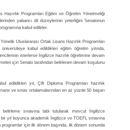
s Hazırlık Programları Eğitim ve Öğretim Yönetmeliği
erinden yabancı dil düzeylerinin yeterliğini Senatonun
 programına kabul edilirler.
 Yönelik Uluslararası Ortak Lisans Hazırlık Programları
iversiteye kabul edildikleri eğitim öğretim yılında,
ncilerinin isterlerse İngilizce hazırlık öğretimine devam
lmeleri için Senato tarafından belirlenen devam koşulunu
ul edildikleri yıl, Çift Diploma Programları hazırlık
rmans ve sınav ortalamalarından en az yüzde 50 başarı
 belirleme sınavına tabi tutularak mevcut İngilizce
ve bir yıl boyunca akademik İngilizce ve TOEFL sınavına
n programlar için ilk dönem başında, ilk dönem sonunda